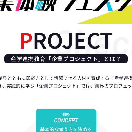
eck!
Che
P
ROJECT
産学連携教育「企業プロジェクト」とは？
来、業界とともに即戦力として活躍できる人材を育成する「産学連
き、実践的に学ぶ「企業プロジェクト」では、業界のプロフェッ