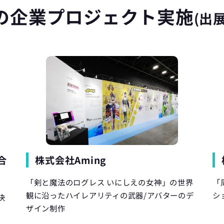
の企業プロジェクト
実施
(出展
合
株式会社Aming
「剣と魔法のログレス いにしえの女神」の世界
「
観に沿ったハイレアリティの武器/アバターのデ
シ
決
ザイン制作