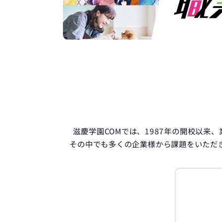
Ch
滋慶学園COMでは、1987年の開校以
その中でも多くの企業様から課題をいただ